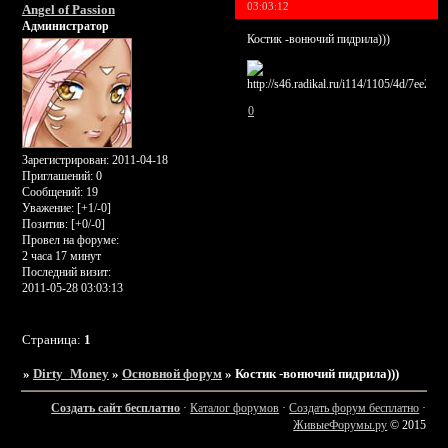
03:03:12
Angel of Passion
Администратор
Костик -вонючий пидрила)))
0
Зарегистрирован
: 2011-04-18
Приглашений:
0
Сообщений:
19
Уважение:
[+1/-0]
Позитив:
[+0/-0]
Провел на форуме:
2 часа 17 минут
Последний визит:
2011-05-28 03:03:13
Страница:
1
»
Dirty_Money
»
Основной форум
»
Костик -вонючий пидрила)))
Создать сайт бесплатно
·
Каталог форумов
·
Создать форум бесплатно
·
ЖивыеФорумы.ру
© 2015