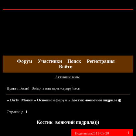
Форум
Участники
Поиск
Регистрация
Войти
Активные темы
Привет, Гость!
Войдите
или
зарегистрируйтесь
.
»
Dirty_Money
»
Основной форум
»
Костик -вонючий пидрила)))
Страница:
1
Костик -вонючий пидрила)))
1
Поделиться
2011-05-28